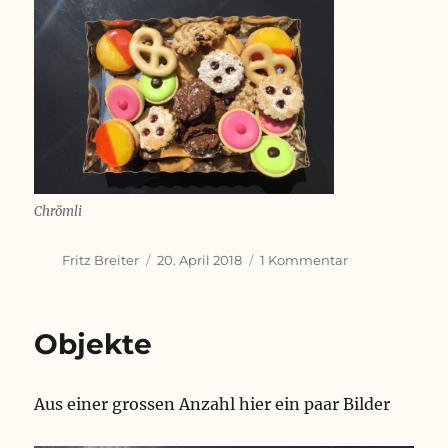
Chrömli
Autor
Veröffentlicht
zu
Fritz Breiter
20. April 2018
1 Kommentar
am
Sind
Farben
rezeptpflichtig
Objekte
Aus einer grossen Anzahl hier ein paar Bilder