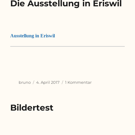
Die Ausstellung in Eriswil
Ausstellung in Eriswil
Autor
Veröffentlicht
zu
bruno
4. April 2017
1 Kommentar
am
Die
Ausstellung
in
Bildertest
Eriswil